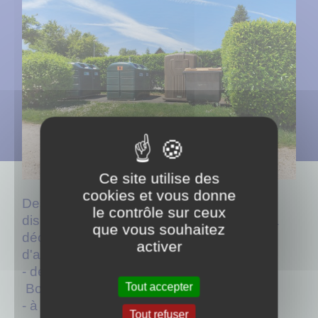
Ce site utilise des
cookies et vous donne
Des points d'apport volontaires sont
le contrôle sur ceux
disponibles sur la commune (en plus de la
que vous souhaitez
déchèterie). Voici la liste de ces points
activer
d'apport volontaire :
- derrière le parking de la mairie dans le
Tout accepter
Bourg de Saint Quentin
- à Chaume
Tout refuser