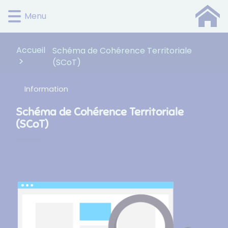
Lien
Lien
Lien
Lien
Panneau de gestion des cookies
Menu
d'accès
d'accès
d'accès
d'accès
rapide
rapide
rapide
rapide
au
au
à
au
Accueil
Schéma de Cohérence Territoriale
menu
contenu
la
pied
(SCoT)
principal
recherche
de
page
Information
Schéma de Cohérence Territoriale
(SCoT)