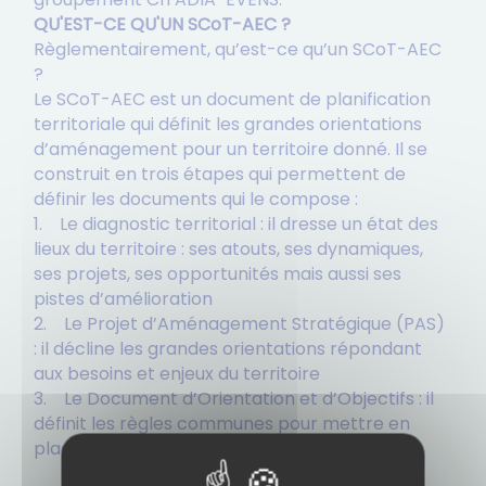
QU'EST-CE QU'UN SCoT-AEC ?
Règlementairement, qu’est-ce qu’un SCoT-AEC
?
Le SCoT-AEC est un document de planification
territoriale qui définit les grandes orientations
d’aménagement pour un territoire donné. Il se
construit en trois étapes qui permettent de
définir les documents qui le compose :
1. Le diagnostic territorial : il dresse un état des
lieux du territoire : ses atouts, ses dynamiques,
ses projets, ses opportunités mais aussi ses
pistes d’amélioration
2. Le Projet d’Aménagement Stratégique (PAS)
: il décline les grandes orientations répondant
aux besoins et enjeux du territoire
3. Le Document d’Orientation et d’Objectifs : il
définit les règles communes pour mettre en
place le projet de territoire