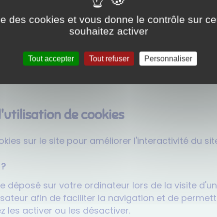
TOL CONSEILS ET DÉVELOPPEMENTS
ise des cookies et vous donne le contrôle sur 
souhaitez activer
:
Route des terres d’or, 21220 Gevrey-chambertin,
30
Tout accepter
Tout refuser
Personnaliser
om
'utilisation de cookies
kies sur le site pour améliorer l'interactivité du sit
 ?
e déposé sur votre ordinateur lors de la visite d'un 
ateur afin de faciliter la navigation et de permet
 les activer ou les désactiver.