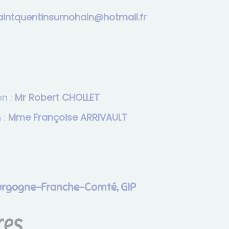
f.liamtoh@niahonrusnitneuqtnias
n :
Mr Robert CHOLLET
 :
Mme Françoise ARRIVAULT
ourgogne-Franche-Comté, GIP