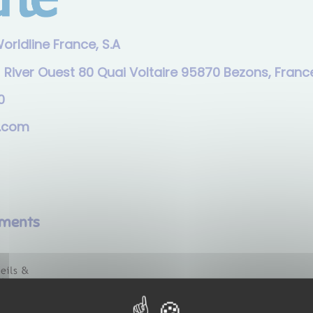
orldline France, S.A
:
River Ouest 80 Quai Voltaire 95870 Bezons, Franc
0
e.com
ements