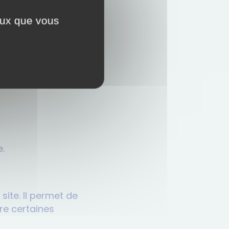
ceux que vous
 France
e.
site. Il permet de
tre certaines