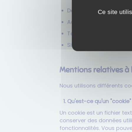
Dénomination sociale :
A
Ce site util
Adresse du siège social 
Téléphone :
86 18 86 08 
Site web :
www.atolcd.c
Mentions relatives à l
Nous utilisons différents coo
Qu'est-ce qu'un "cookie"
Un cookie est un fichier text
conserver des données utilis
fonctionnalités. Vous pouvez