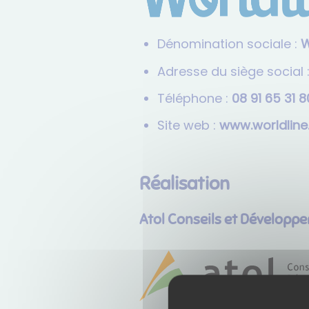
Dénomination sociale :
W
Adresse du siège social 
Téléphone :
08 13 56 19 8
Site web :
www.worldlin
Réalisation
Atol Conseils et Développ