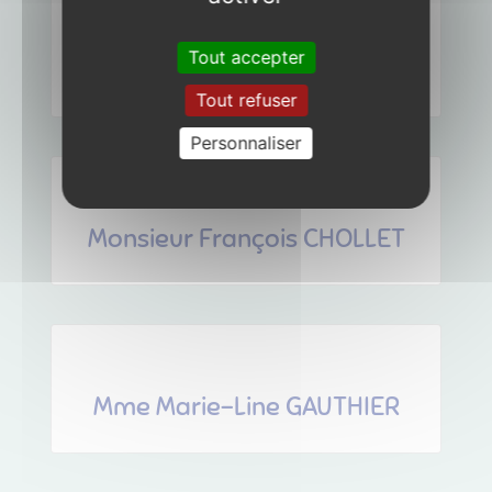
Tout accepter
Madame Maud BLANCHARD
Tout refuser
Personnaliser
Monsieur François CHOLLET
Mme Marie-Line GAUTHIER